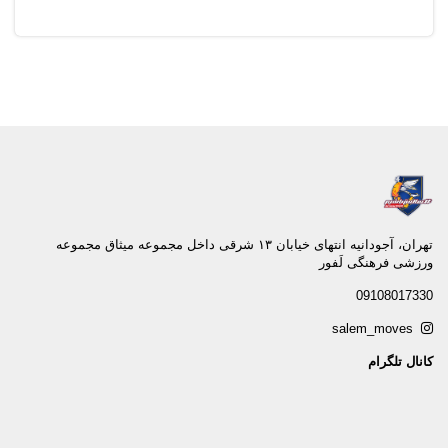
تهران، آجودانيه انتهاى خيابان ١٣ شرقى داخل مجموعه ميثاق مجموعه
ورزشى فرهنگى لَفور
09108017330
salem_moves
کانال تلگرام