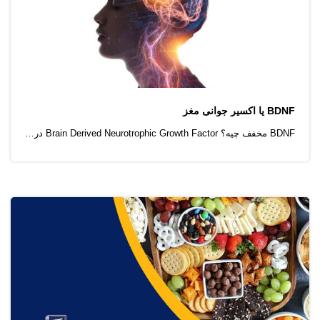
BDNF یا اکسیرِ جوانیِ مغز
BDNF مخفف چیه؟ Brain Derived Neurotrophic Growth Factor درفارسی:فاکتور نورون زایی مشتق شده از مغز