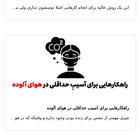
این یک روش عالیه برای انجام کارهایی اصلا دوسشون نداری ولی میدونی که واسه زندگیت حیاتیه ! کارهایی که انجامش اصلا برات آسون نیست اما تو قراره خود اینجوری متقاعد کنی :من با خودم معامله می کنم. که اگه این کار سخت تموم کنم به خودم یه جایزه میدم. این یک مفهوم ساده و مبتنی بر پاداشه در علم روانشناسیه که معج ه میکنه این جای ه میتونه لباس یا کفشی باشه که دوس داری یا انجام یه کاری که حسابی ازش لذت میبری نکته :تو جایزه دادن به خود خلاق باش.
راهکارهایی برای آسیب حداقلی در هوای آلوده
چیزی مهمتر از تنفس برای زنده بودن وجود نداره و وقتیکه که در هوای آلوده نفس میکشیم ، ذرات و سایر آلاینده ها به ریه هامون نفوذ میکنه و باعث التهابشون میشه. و بیماری های تنفسی مثل برونشیت مزمن ، آمفیزم ، بیماری قلبی ، سرطان ریه ، آسم ، سرفه و تنگی نفس رو به همراه خواهد داشت .