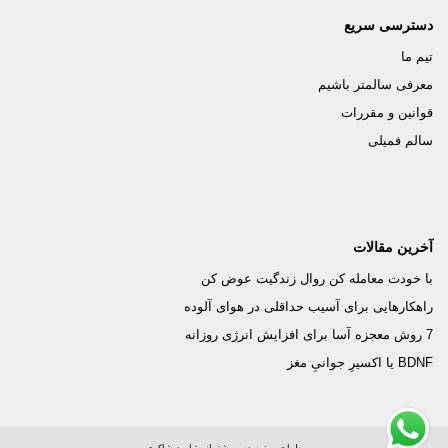
دسترسی سریع
تیم ما
معرفی سالمتر باشیم
قوانین و مقررات
سالم فمیلی
آخرین مقالات
با خودت معامله کن روال زندگیت عوض کن
راهکارهایی برای آسیب حداقلی در هوای آلوده
7 روش معجزه آسا برای افزایش انرژی روزانه
BDNF یا اکسیرِ جوانیِ مغز
طراحی، توسعه و پشتیبانی:
امید شاکری