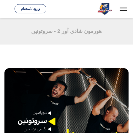
ورود / ثبت‌نام
هورمون شادی آور 2 - سروتونین