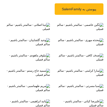
پیوستن به SalemFamily