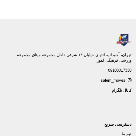
تهران، آجودانيه انتهاى خيابان ١٣ شرقى داخل مجموعه ميثاق مجموعه
ورزشى فرهنگى لَفور
09108017330
salem_moves
کانال تلگرام
دسترسی سریع
تیم ما