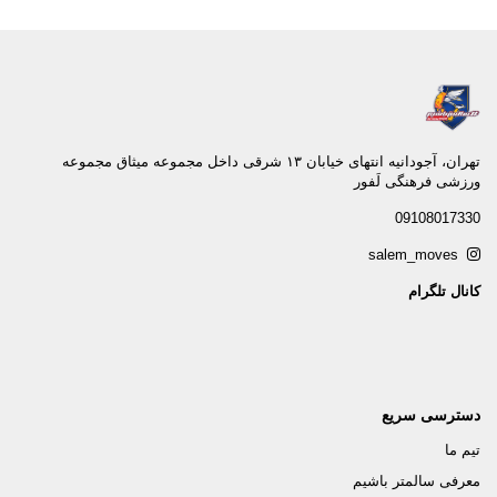
تهران، آجودانيه انتهاى خيابان ١٣ شرقى داخل مجموعه ميثاق مجموعه
ورزشى فرهنگى لَفور
09108017330
salem_moves
کانال تلگرام
دسترسی سریع
تیم ما
معرفی سالمتر باشیم