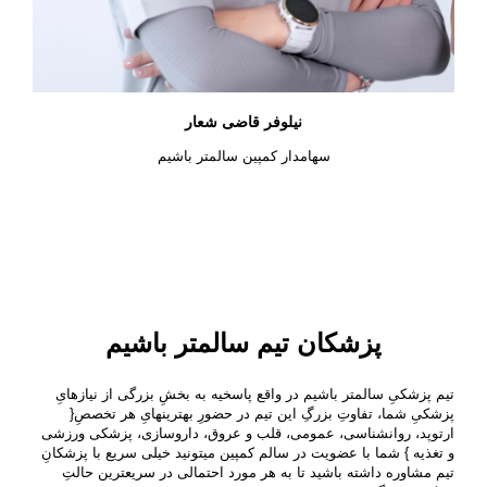
نیلوفر قاضی شعار
سهامدار کمپین سالمتر باشیم
پزشکان تیم سالمتر باشیم
تیم پزشکیِ سالمتر باشیم در واقع پاسخیه به بخشِ بزرگی از نیازهایِ
پزشکیِ شما، تفاوتِ بزرگِ این تیم در حضورِ بهترینهایِ هر تخصصِ{
ارتوپد، روانشناسی، عمومی، قلب و عروق، داروسازی، پزشکی ورزشی
و تغذیه } شما با عضویت در سالم کمپین میتونید خیلی سریع با پزشکانِ
تیم مشاوره داشته باشید تا به هر مورد احتمالی در سریعترین حالتِ