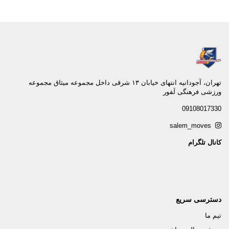
تهران، آجودانيه انتهاى خيابان ١٣ شرقى داخل مجموعه ميثاق مجموعه
ورزشى فرهنگى لَفور
09108017330
salem_moves
کانال تلگرام
دسترسی سریع
تیم ما