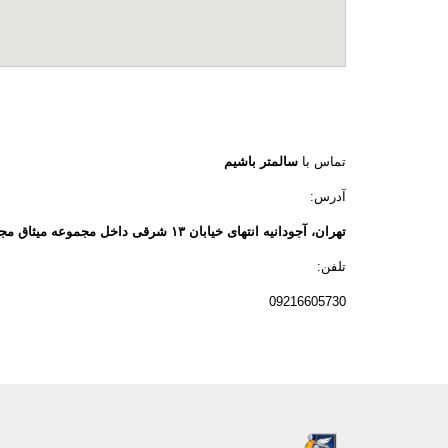
تماس با
سالمتر باشیم
آدرس:
تهران، آجودانيه انتهاى خيابان ١٣ شرقى داخل مجموعه ميثاق مجموعه ورزشى فرهنگى لَفور
تلفن:
09216605730