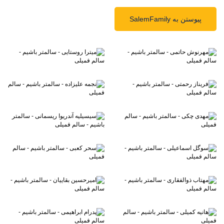
پیوستن به SalemFamily